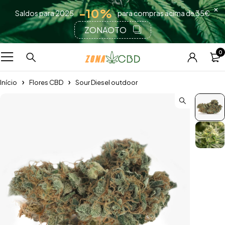
-10%
Saldos para 2025
para compras acima de 35€
ZONAOTO
0
Início
Flores CBD
Sour Diesel outdoor