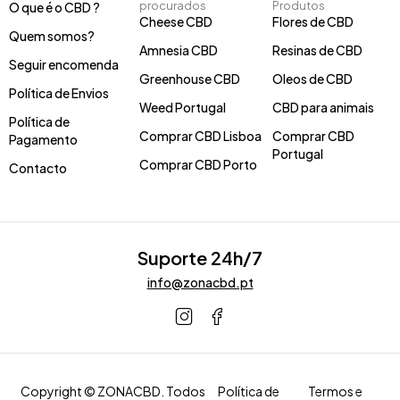
procurados
Produtos
O que é o CBD ?
Cheese CBD
Flores de CBD
Quem somos?
Amnesia CBD
Resinas de CBD
Seguir encomenda
Greenhouse CBD
Oleos de CBD
Política de Envios
Weed Portugal
CBD para animais
Política de
Comprar CBD Lisboa
Comprar CBD
Pagamento
Portugal
Comprar CBD Porto
Contacto
Suporte 24h/7
info@zonacbd.pt
Copyright © ZONACBD. Todos
Política de
Termos e