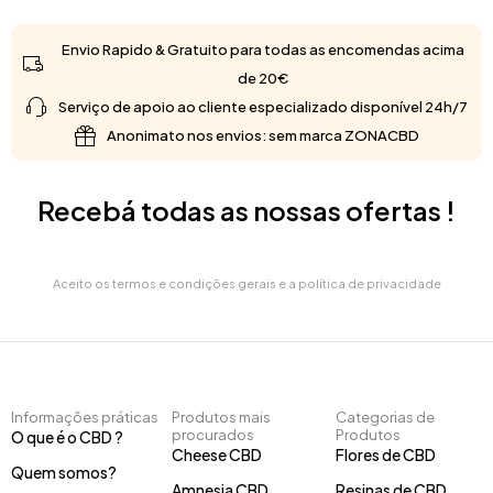
Envio Rapido & Gratuito para todas as encomendas acima
de 20€
Serviço de apoio ao cliente especializado disponível 24h/7
Anonimato nos envios: sem marca ZONACBD
Recebá todas as nossas ofertas !
Aceito os termos e condições gerais e a política de privacidade
Informações práticas
Produtos mais
Categorias de
procurados
Produtos
O que é o CBD ?
Cheese CBD
Flores de CBD
Quem somos?
Amnesia CBD
Resinas de CBD