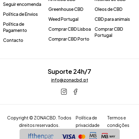
Seguir encomenda
Greenhouse CBD
Oleos de CBD
Política de Envios
Weed Portugal
CBD para animais
Política de
Comprar CBD Lisboa
Comprar CBD
Pagamento
Portugal
Comprar CBD Porto
Contacto
Suporte 24h/7
info@zonacbd.pt
Copyright © ZONACBD. Todos
Política de
Termos e
direitos reservados.
privacidade
condições