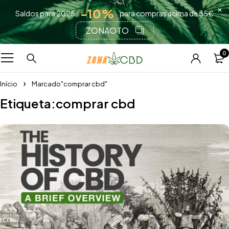
-10%
Saldos para 2025
para compras acima de 35€
ZONAOTO
0
Início
Marcado"comprar cbd"
Etiqueta:comprar cbd